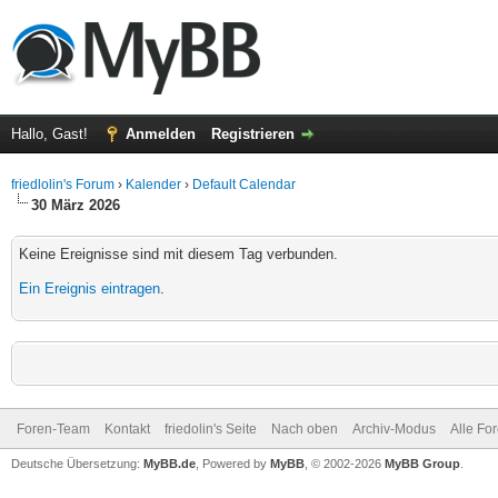
Hallo, Gast!
Anmelden
Registrieren
friedlolin's Forum
›
Kalender
›
Default Calendar
30 März 2026
Keine Ereignisse sind mit diesem Tag verbunden.
Ein Ereignis eintragen
.
Foren-Team
Kontakt
friedolin's Seite
Nach oben
Archiv-Modus
Alle Fo
Deutsche Übersetzung:
MyBB.de
, Powered by
MyBB
, © 2002-2026
MyBB Group
.