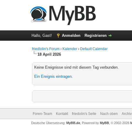
Hallo, Gast!
Anmelden
Registrieren
friedlolin's Forum
›
Kalender
›
Default Calendar
18 April 2026
Keine Ereignisse sind mit diesem Tag verbunden.
Ein Ereignis eintragen
.
Foren-Team
Kontakt
friedolin's Seite
Nach oben
Archi
Deutsche Übersetzung:
MyBB.de
, Powered by
MyBB
, © 2002-2026