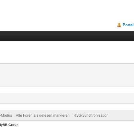
Portal
v-Modus
Alle Foren als gelesen markieren
RSS-Synchronisation
MyBB Group
.