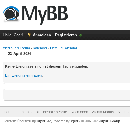
Hallo, Gast!
Anmelden
Registrieren
friedlolin's Forum
›
Kalender
›
Default Calendar
25 April 2026
Keine Ereignisse sind mit diesem Tag verbunden.
Ein Ereignis eintragen
.
Foren-Team
Kontakt
friedolin's Seite
Nach oben
Archiv-Modus
Alle Fo
Deutsche Übersetzung:
MyBB.de
, Powered by
MyBB
, © 2002-2026
MyBB Group
.