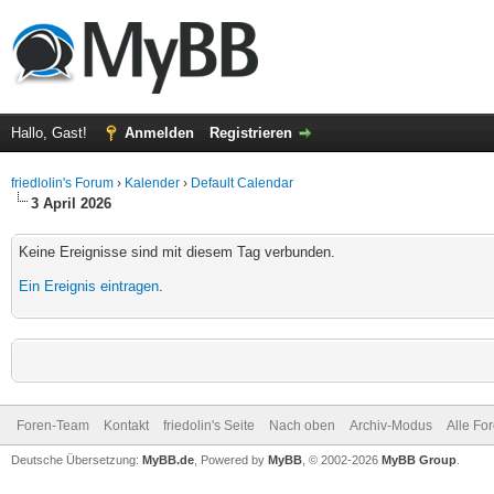
Hallo, Gast!
Anmelden
Registrieren
friedlolin's Forum
›
Kalender
›
Default Calendar
3 April 2026
Keine Ereignisse sind mit diesem Tag verbunden.
Ein Ereignis eintragen
.
Foren-Team
Kontakt
friedolin's Seite
Nach oben
Archiv-Modus
Alle Fo
Deutsche Übersetzung:
MyBB.de
, Powered by
MyBB
, © 2002-2026
MyBB Group
.