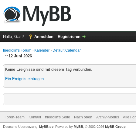
Hallo, Gast!
Anmelden
Registrieren
friedlolin's Forum
›
Kalender
›
Default Calendar
12 Juni 2026
Keine Ereignisse sind mit diesem Tag verbunden.
Ein Ereignis eintragen
.
Foren-Team
Kontakt
friedolin's Seite
Nach oben
Archiv-Modus
Alle Fo
Deutsche Übersetzung:
MyBB.de
, Powered by
MyBB
, © 2002-2026
MyBB Group
.