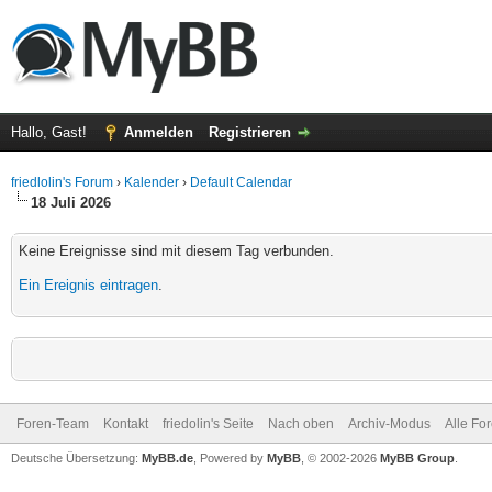
Hallo, Gast!
Anmelden
Registrieren
friedlolin's Forum
›
Kalender
›
Default Calendar
18 Juli 2026
Keine Ereignisse sind mit diesem Tag verbunden.
Ein Ereignis eintragen
.
Foren-Team
Kontakt
friedolin's Seite
Nach oben
Archiv-Modus
Alle Fo
Deutsche Übersetzung:
MyBB.de
, Powered by
MyBB
, © 2002-2026
MyBB Group
.