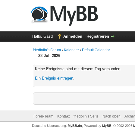
Hallo, Gast!
Anmelden
Registrieren
friedlolin's Forum
›
Kalender
›
Default Calendar
28 Juli 2026
Keine Ereignisse sind mit diesem Tag verbunden.
Ein Ereignis eintragen
.
Foren-Team
Kontakt
friedolin's Seite
Nach oben
Archi
Deutsche Übersetzung:
MyBB.de
, Powered by
MyBB
, © 2002-2026