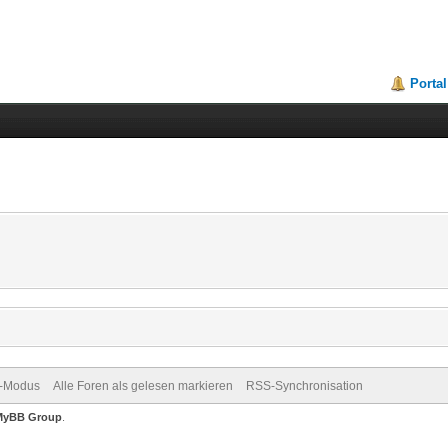
Portal
v-Modus
Alle Foren als gelesen markieren
RSS-Synchronisation
MyBB Group
.