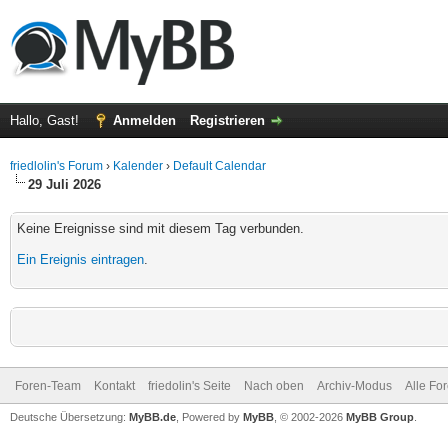
Hallo, Gast!
Anmelden
Registrieren
friedlolin's Forum
›
Kalender
›
Default Calendar
29 Juli 2026
Keine Ereignisse sind mit diesem Tag verbunden.
Ein Ereignis eintragen
.
Foren-Team
Kontakt
friedolin's Seite
Nach oben
Archiv-Modus
Alle Fo
Deutsche Übersetzung:
MyBB.de
, Powered by
MyBB
, © 2002-2026
MyBB Group
.