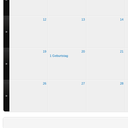
12
13
14
»
19
20
21
1 Geburtstag
»
26
27
28
»