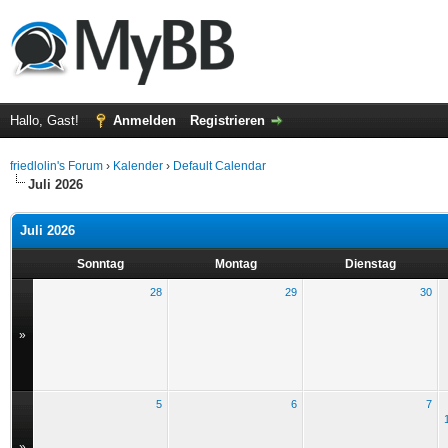
Hallo, Gast!
Anmelden
Registrieren
friedlolin's Forum
›
Kalender
›
Default Calendar
Juli 2026
Juli 2026
Sonntag
Montag
Dienstag
28
29
30
»
5
6
7
»