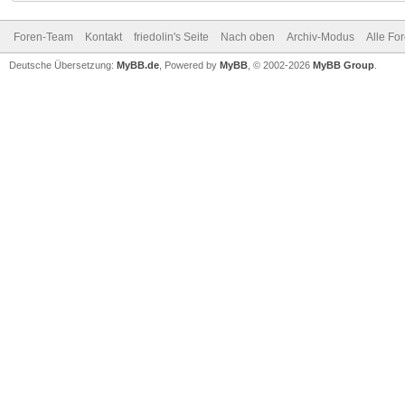
Foren-Team
Kontakt
friedolin's Seite
Nach oben
Archiv-Modus
Alle Fo
Deutsche Übersetzung:
MyBB.de
, Powered by
MyBB
, © 2002-2026
MyBB Group
.