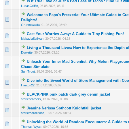
Is It True Love or Just a Bad Case of Tacos? Find Out wit
0 Bewertung(en) - 0 von 5 durchschnittlich
1
2
3
4
5
LucasGriffin
,
06.08.2026, 05:11
Welcome to Papa's Freezeria: Your Ultimate Guide to Cra
0 Bewertung(en) - 0 von 5 durchschnittlich
1
2
3
4
5
Delights!
Gruenewalda
,
01.08.2026, 03:49
Cast Your Worries Away: A Guide to Tiny Fishing Fun!
0 Bewertung(en) - 0 von 5 durchschnittlich
1
2
3
4
5
MakaylaSullivan
,
30.07.2026, 04:18
Living a Thousand Lives: How to Experience the Depth of
0 Bewertung(en) - 0 von 5 durchschnittlich
1
2
3
4
5
Doolette
,
30.07.2026, 03:10
Unleash Your Inner Mad Scientist: Why Melon Playground
0 Bewertung(en) - 0 von 5 durchschnittlich
1
2
3
4
5
Chaos Simulato
SamTrout
,
28.07.2026, 03:47
Dive into the Sweet World of Store Management with Coo
0 Bewertung(en) - 0 von 5 durchschnittlich
1
2
3
4
5
Hanton22
,
21.07.2026, 05:09
BLACKPINK pink patch dark grey denim jacket
0 Bewertung(en) - 0 von 5 durchschnittlich
1
2
3
4
5
starletleathers
,
13.07.2026, 09:08
Jeanine Nerissa Sothcott Knightfall jacket
0 Bewertung(en) - 0 von 5 durchschnittlich
1
2
3
4
5
starletcollections
,
13.07.2026, 08:54
Unlocking the World of Random Encounters: A Guide to
0 Bewertung(en) - 0 von 5 durchschnittlich
1
2
3
4
5
Thomas Wyatt
,
09.07.2026, 10:36