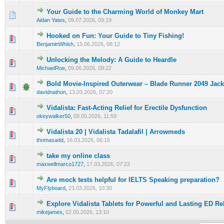
Your Guide to the Charming World of Monkey Mart
0 Bewertung(en) - 0 von 5 durchschnittlich
1
2
3
4
5
Aidan Yates
,
09.07.2026, 09:19
Hooked on Fun: Your Guide to Tiny Fishing!
0 Bewertung(en) - 0 von 5 durchschnittlich
1
2
3
4
5
BenjaminWhish
,
15.06.2026, 08:12
Unlocking the Melody: A Guide to Heardle
0 Bewertung(en) - 0 von 5 durchschnittlich
1
2
3
4
5
MichaelRoe
,
09.06.2026, 08:22
Bold Movie-Inspired Outerwear – Blade Runner 2049 Jack
0 Bewertung(en) - 0 von 5 durchschnittlich
1
2
3
4
5
davidnathon
,
13.03.2026, 07:20
Vidalista: Fast-Acting Relief for Erectile Dysfunction
0 Bewertung(en) - 0 von 5 durchschnittlich
1
2
3
4
5
okeywalker50
,
08.05.2026, 11:59
Vidalista 20 | Vidalista Tadalafil | Arrowmeds
0 Bewertung(en) - 0 von 5 durchschnittlich
1
2
3
4
5
thomasadd
,
16.03.2026, 06:16
take my online class
0 Bewertung(en) - 0 von 5 durchschnittlich
1
2
3
4
5
maxwellmarco1727
,
17.03.2026, 07:23
Are mock tests helpful for IELTS Speaking preparation?
0 Bewertung(en) - 0 von 5 durchschnittlich
1
2
3
4
5
MyFlyboard
,
23.03.2026, 10:30
Explore Vidalista Tablets for Powerful and Lasting ED Rel
0 Bewertung(en) - 0 von 5 durchschnittlich
1
2
3
4
5
mikejames
,
02.05.2026, 13:10