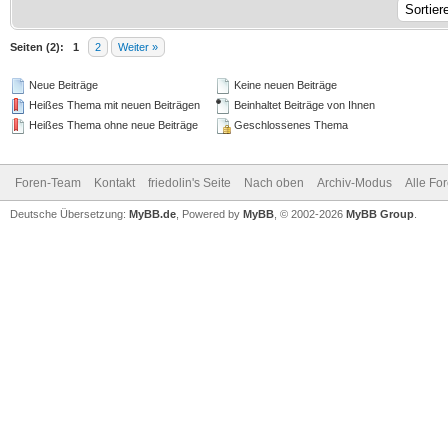
Seiten (2):
1
2
Weiter »
Neue Beiträge
Keine neuen Beiträge
Heißes Thema mit neuen Beiträgen
Beinhaltet Beiträge von Ihnen
Heißes Thema ohne neue Beiträge
Geschlossenes Thema
Foren-Team
Kontakt
friedolin's Seite
Nach oben
Archiv-Modus
Alle Fo
Deutsche Übersetzung:
MyBB.de
, Powered by
MyBB
, © 2002-2026
MyBB Group
.