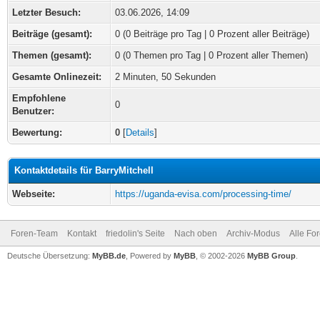
Letzter Besuch:
03.06.2026, 14:09
Beiträge (gesamt):
0 (0 Beiträge pro Tag | 0 Prozent aller Beiträge)
Themen (gesamt):
0 (0 Themen pro Tag | 0 Prozent aller Themen)
Gesamte Onlinezeit:
2 Minuten, 50 Sekunden
Empfohlene
0
Benutzer:
Bewertung:
0
[
Details
]
Kontaktdetails für BarryMitchell
Webseite:
https://uganda-evisa.com/processing-time/
Foren-Team
Kontakt
friedolin's Seite
Nach oben
Archiv-Modus
Alle Fo
Deutsche Übersetzung:
MyBB.de
, Powered by
MyBB
, © 2002-2026
MyBB Group
.