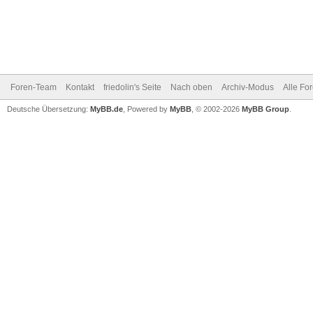
Foren-Team
Kontakt
friedolin's Seite
Nach oben
Archiv-Modus
Alle Fo
Deutsche Übersetzung:
MyBB.de
, Powered by
MyBB
, © 2002-2026
MyBB Group
.