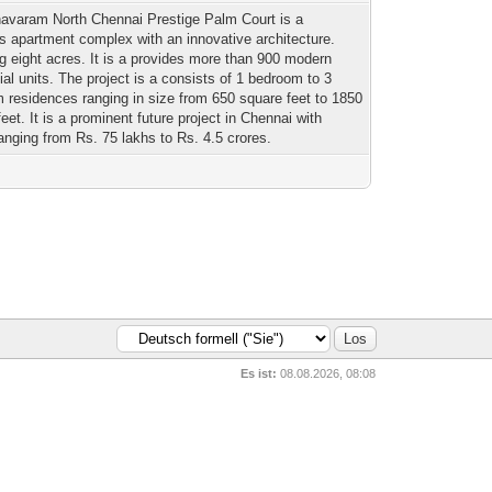
avaram North Chennai Prestige Palm Court is a
us apartment complex with an innovative architecture.
g eight acres. It is a provides more than 900 modern
ial units. The project is a consists of 1 bedroom to 3
 residences ranging in size from 650 square feet to 1850
eet. It is a prominent future project in Chennai with
ranging from Rs. 75 lakhs to Rs. 4.5 crores.
Es ist:
08.08.2026, 08:08