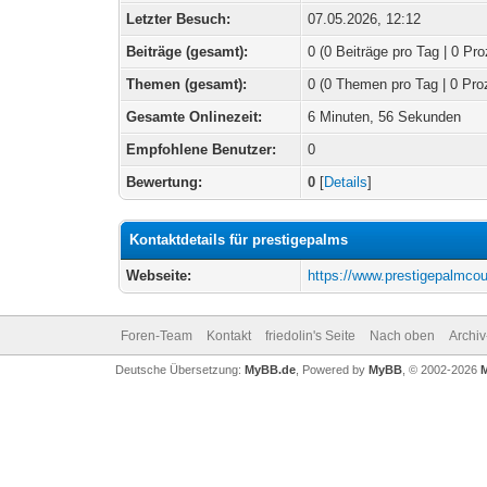
Letzter Besuch:
07.05.2026, 12:12
Beiträge (gesamt):
0 (0 Beiträge pro Tag | 0 Pro
Themen (gesamt):
0 (0 Themen pro Tag | 0 Pro
Gesamte Onlinezeit:
6 Minuten, 56 Sekunden
Empfohlene Benutzer:
0
Bewertung:
0
[
Details
]
Kontaktdetails für prestigepalms
Webseite:
https://www.prestigepalmcour
Foren-Team
Kontakt
friedolin's Seite
Nach oben
Archi
Deutsche Übersetzung:
MyBB.de
, Powered by
MyBB
, © 2002-2026