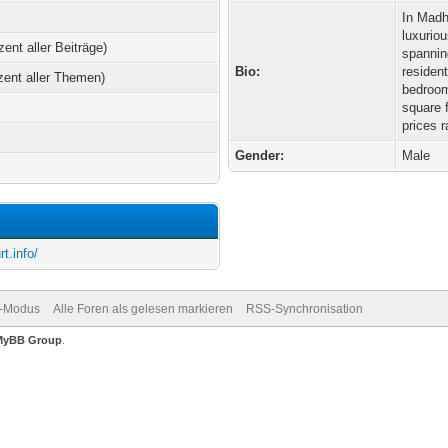
In Madh
luxurio
zent aller Beiträge)
spannin
Bio:
resident
zent aller Themen)
bedroom
square f
prices 
Gender:
Male
t.info/
v-Modus
Alle Foren als gelesen markieren
RSS-Synchronisation
MyBB Group
.