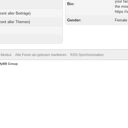
your fa
Bio:
the most
https:/
zent aller Beiträge)
Gender:
Female
zent aller Themen)
v-Modus
Alle Foren als gelesen markieren
RSS-Synchronisation
MyBB Group
.