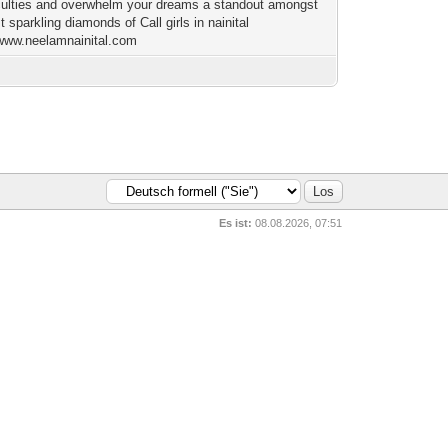
culties and overwhelm your dreams a standout amongst
 sparkling diamonds of Call girls in nainital
/www.neelamnainital.com
Es ist:
08.08.2026, 07:51