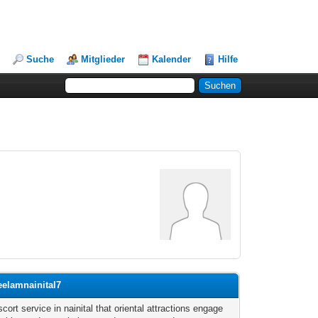
Suche
Mitglieder
Kalender
Hilfe
eelamnainital7
scort service in nainital that oriental attractions engage