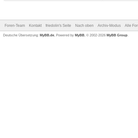
Foren-Team
Kontakt
friedolin's Seite
Nach oben
Archiv-Modus
Alle Fo
Deutsche Übersetzung:
MyBB.de
, Powered by
MyBB
, © 2002-2026
MyBB Group
.