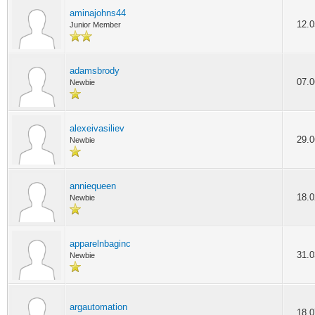
aminajohns44
12.0
Junior Member
adamsbrody
07.0
Newbie
alexeivasiliev
29.0
Newbie
anniequeen
18.0
Newbie
apparelnbaginc
31.0
Newbie
argautomation
18.0