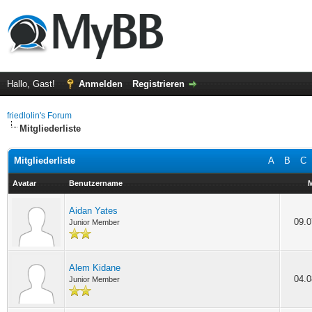
Hallo, Gast!
Anmelden
Registrieren
friedlolin's Forum
Mitgliederliste
Mitgliederliste
A
B
C
Avatar
Benutzername
M
Aidan Yates
09.0
Junior Member
Alem Kidane
04.0
Junior Member