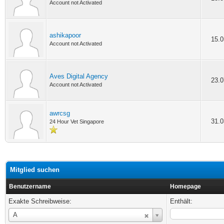
Account not Activated
ashikapoor
15.0
Account not Activated
Aves Digital Agency
23.0
Account not Activated
awrcsg
31.0
24 Hour Vet Singapore
Mitglied suchen
Benutzername
Homepage
Exakte Schreibweise:
Enthält:
Benutzername
A