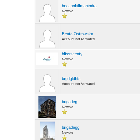
beaconhillmahindra
Newbie
Beata Ostrowska
Account not Activated
blissscenty
Newbie
brgdgldhts
Account not Activated
brigadeg
Newbie
brigadegg
Newbie