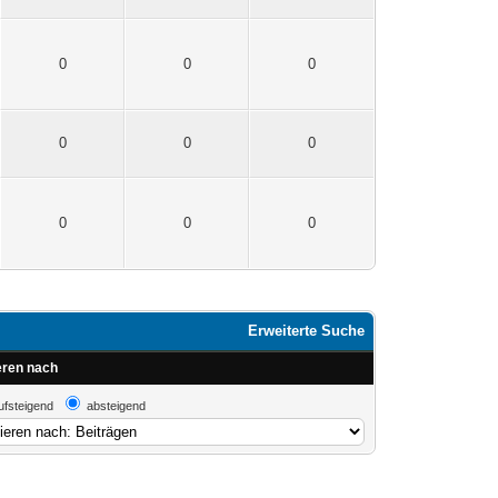
0
0
0
0
0
0
0
0
0
Erweiterte Suche
eren nach
ufsteigend
absteigend