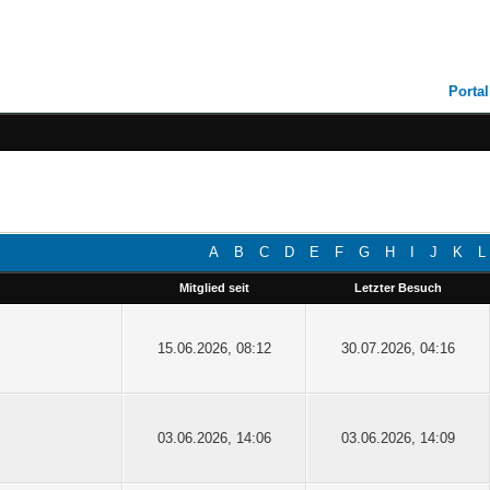
Portal
A
B
C
D
E
F
G
H
I
J
K
L
Mitglied seit
Letzter Besuch
15.06.2026, 08:12
30.07.2026, 04:16
03.06.2026, 14:06
03.06.2026, 14:09