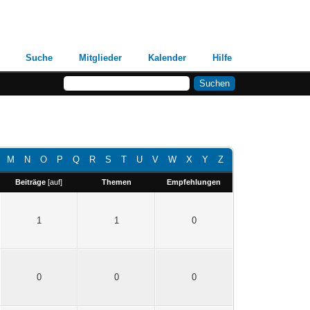
Suche
Mitglieder
Kalender
Hilfe
M
N
O
P
Q
R
S
T
U
V
W
X
Y
Z
Beiträge
[
auf
]
Themen
Empfehlungen
1
1
0
0
0
0