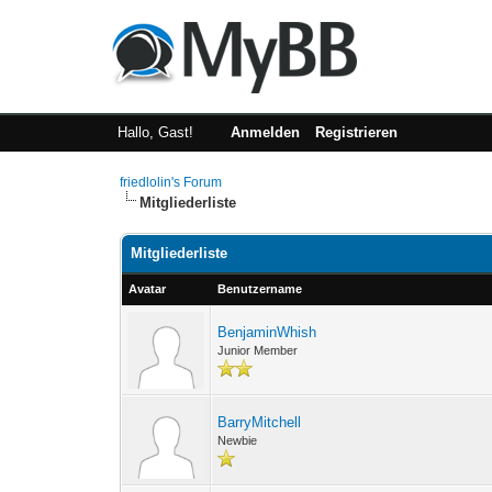
Hallo, Gast!
Anmelden
Registrieren
friedlolin's Forum
Mitgliederliste
Mitgliederliste
Avatar
Benutzername
BenjaminWhish
Junior Member
BarryMitchell
Newbie