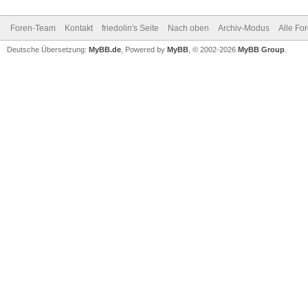
Foren-Team
Kontakt
friedolin's Seite
Nach oben
Archiv-Modus
Alle Fo
Deutsche Übersetzung:
MyBB.de
, Powered by
MyBB
, © 2002-2026
MyBB Group
.