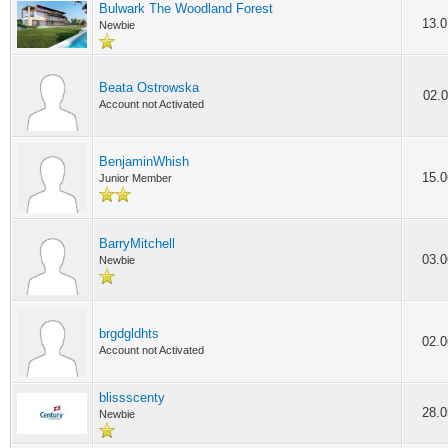
Bulwark The Woodland Forest
13.0
Newbie
Beata Ostrowska
02.0
Account not Activated
BenjaminWhish
15.0
Junior Member
BarryMitchell
03.0
Newbie
brgdgldhts
02.0
Account not Activated
blissscenty
28.0
Newbie