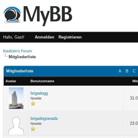
Hallo, Gast!
Anmelden
Registrieren
friedlolin's Forum
Mitgliederliste
Mitgliederliste
A
B
C
Avatar
Benutzername
Mit
brigadegg
31.0
Newbie
brigadegranada
23.0
Newbie