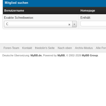
Mitglied suchen
Benutzername
Homepage
Exakte Schreibweise:
Enthält:
Benutzername
C
Foren-Team
Kontakt
friedolin's Seite
Nach oben
Archiv-Modus
Alle Fo
Deutsche Übersetzung:
MyBB.de
, Powered by
MyBB
, © 2002-2026
MyBB Group
.