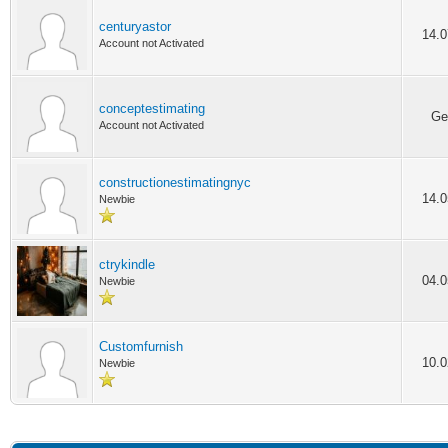
centuryastor
14.0
Account not Activated
conceptestimating
Ge
Account not Activated
constructionestimatingnyc
14.0
Newbie
ctrykindle
04.0
Newbie
Customfurnish
10.0
Newbie