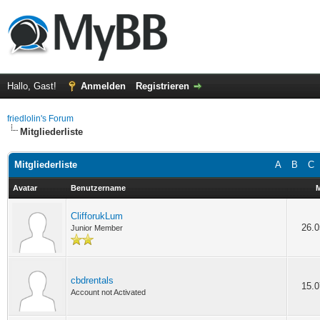
Hallo, Gast!
Anmelden
Registrieren
friedlolin's Forum
Mitgliederliste
Mitgliederliste
A
B
C
Avatar
Benutzername
M
ClifforukLum
26.0
Junior Member
cbdrentals
15.0
Account not Activated