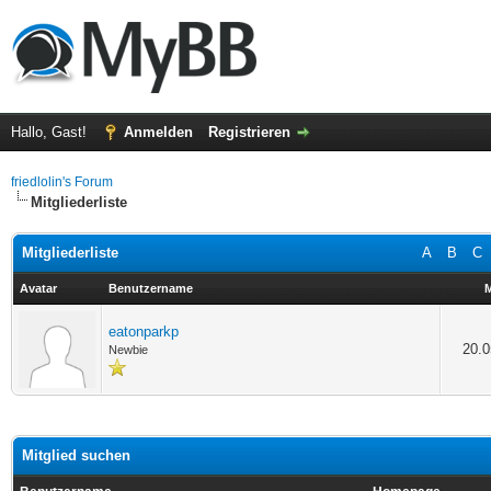
Hallo, Gast!
Anmelden
Registrieren
friedlolin's Forum
Mitgliederliste
Mitgliederliste
A
B
C
Avatar
Benutzername
M
eatonparkp
20.0
Newbie
Mitglied suchen