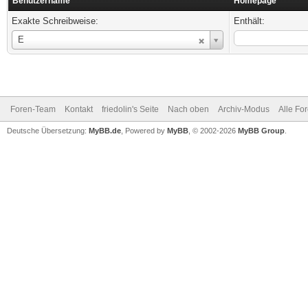
Benutzername
Homepage
Exakte Schreibweise:
Enthält:
Benutzername
E
Foren-Team
Kontakt
friedolin's Seite
Nach oben
Archiv-Modus
Alle Fo
Deutsche Übersetzung:
MyBB.de
, Powered by
MyBB
, © 2002-2026
MyBB Group
.