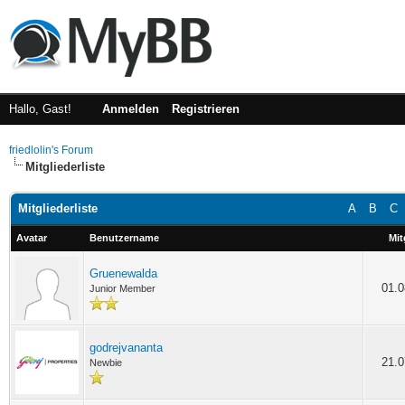
Hallo, Gast!
Anmelden
Registrieren
friedlolin's Forum
Mitgliederliste
Mitgliederliste
A
B
C
Avatar
Benutzername
Mit
Gruenewalda
01.0
Junior Member
godrejvananta
21.0
Newbie