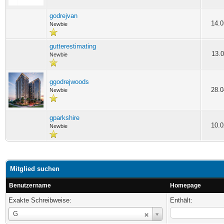
godrejvan
14.0
Newbie
gutterestimating
13.0
Newbie
ggodrejwoods
28.0
Newbie
gparkshire
10.0
Newbie
Mitglied suchen
Benutzername
Homepage
Exakte Schreibweise:
Enthält:
Benutzername
G