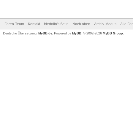
Foren-Team
Kontakt
friedolin's Seite
Nach oben
Archiv-Modus
Alle Fo
Deutsche Übersetzung:
MyBB.de
, Powered by
MyBB
, © 2002-2026
MyBB Group
.