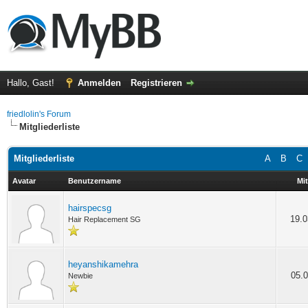
Hallo, Gast!
Anmelden
Registrieren
friedlolin's Forum
Mitgliederliste
Mitgliederliste
A
B
C
Avatar
Benutzername
Mit
hairspecsg
19.0
Hair Replacement SG
heyanshikamehra
05.0
Newbie