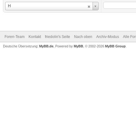
Benutzername
H
Foren-Team
Kontakt
friedolin's Seite
Nach oben
Archiv-Modus
Alle Fo
Deutsche Übersetzung:
MyBB.de
, Powered by
MyBB
, © 2002-2026
MyBB Group
.