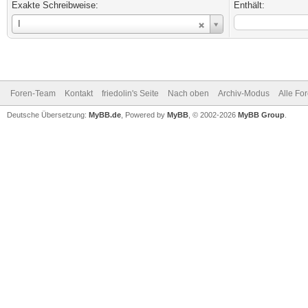
Exakte Schreibweise:
Enthält:
Benutzername
I
Foren-Team
Kontakt
friedolin's Seite
Nach oben
Archiv-Modus
Alle Fo
Deutsche Übersetzung:
MyBB.de
, Powered by
MyBB
, © 2002-2026
MyBB Group
.