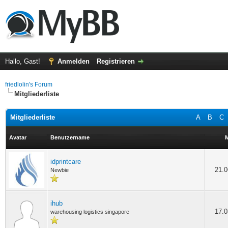
Hallo, Gast!
Anmelden
Registrieren
friedlolin's Forum
Mitgliederliste
Mitgliederliste
A
B
C
Avatar
Benutzername
M
idprintcare
21.0
Newbie
ihub
17.0
warehousing logistics singapore