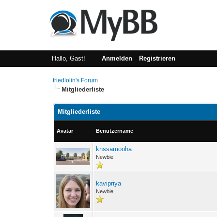
Hallo, Gast!
Anmelden
Registrieren
friedlolin's Forum
Mitgliederliste
Mitgliederliste
Avatar
Benutzername
knssamooha
Newbie
kavipriya
Newbie