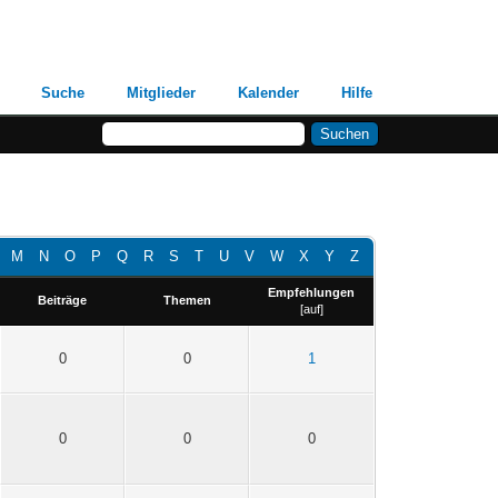
Suche
Mitglieder
Kalender
Hilfe
M
N
O
P
Q
R
S
T
U
V
W
X
Y
Z
Empfehlungen
Beiträge
Themen
[
auf
]
0
0
1
0
0
0