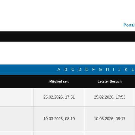
Portal
A
B
C
D
E
F
G
H
I
J
K
L
Mitglied seit
Letzter Besuch
25.02.2026, 17:51
25.02.2026, 17:53
10.03.2026, 08:10
10.03.2026, 08:17