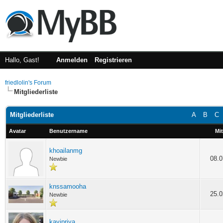
Hallo, Gast!
Anmelden
Registrieren
friedlolin's Forum
Mitgliederliste
Mitgliederliste
A
B
C
Avatar
Benutzername
Mit
khoailanmg
08.0
Newbie
knssamooha
25.0
Newbie
kavipriya