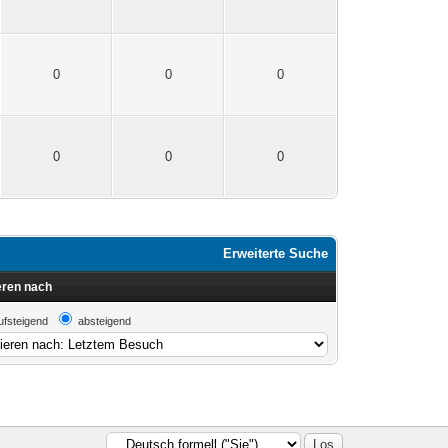
0
0
0
0
0
0
Erweiterte Suche
eren nach
ufsteigend
absteigend