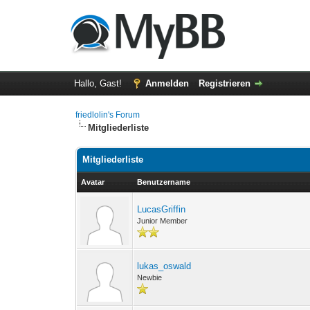
Hallo, Gast!
Anmelden
Registrieren
friedlolin's Forum
Mitgliederliste
Mitgliederliste
Avatar
Benutzername
LucasGriffin
Junior Member
lukas_oswald
Newbie