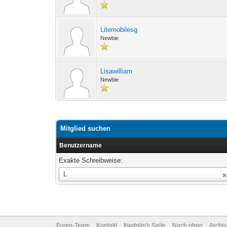
Litemobilesg
Newbie
Lisawilliam
Newbie
Mitglied suchen
Benutzername
Exakte Schreibweise:
Benutzername
L
Foren-Team
Kontakt
friedolin's Seite
Nach oben
Archi