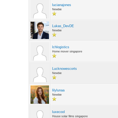
lucianajones
Newbie
Lukas_DevDE
Newbie
lchlogistics
Home mover singapore
Lucknowescorts
Newbie
lilylunaa
Newbie
luxecool
House solar films singapore