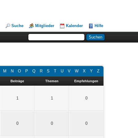
Suche
Mitglieder
Kalender
Hilfe
M
N
O
P
Q
R
S
T
U
V
W
X
Y
Z
Beiträge
Themen
Empfehlungen
1
1
0
0
0
0