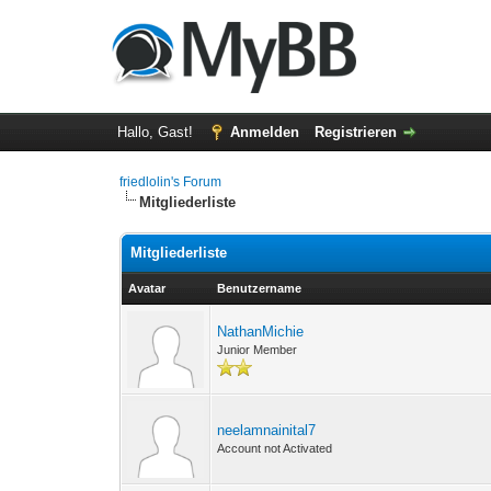
Hallo, Gast!
Anmelden
Registrieren
friedlolin's Forum
Mitgliederliste
Mitgliederliste
Avatar
Benutzername
NathanMichie
Junior Member
neelamnainital7
Account not Activated