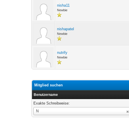
nisha11
Newbie
nishapatel
Newbie
nutrify
Newbie
Mitglied suchen
Benutzername
Exakte Schreibweise:
Benutzername
N