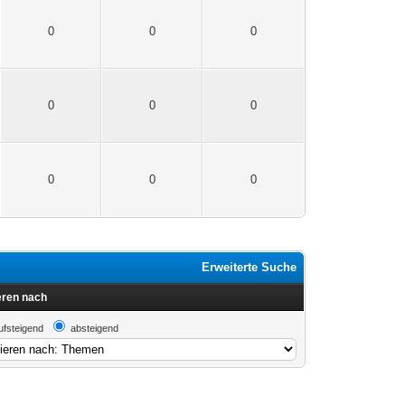
0
0
0
0
0
0
0
0
0
Erweiterte Suche
eren nach
ufsteigend
absteigend