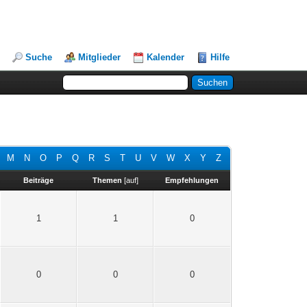
Suche
Mitglieder
Kalender
Hilfe
M
N
O
P
Q
R
S
T
U
V
W
X
Y
Z
Beiträge
Themen
[
auf
]
Empfehlungen
1
1
0
0
0
0