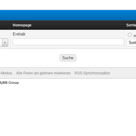
Homepage
Sorti
Enthält:
a
v-Modus
Alle Foren als gelesen markieren
RSS-Synchronisation
MyBB Group
.