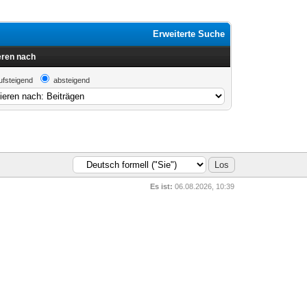
Erweiterte Suche
eren nach
ufsteigend
absteigend
Es ist:
06.08.2026, 10:39