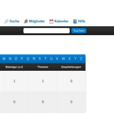
Suche
Mitglieder
Kalender
Hilfe
M
N
O
P
Q
R
S
T
U
V
W
X
Y
Z
Beiträge
[
auf
]
Themen
Empfehlungen
1
1
0
0
0
0