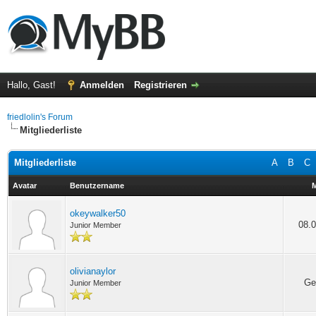
Hallo, Gast!
Anmelden
Registrieren
friedlolin's Forum
Mitgliederliste
Mitgliederliste
A
B
C
Avatar
Benutzername
M
okeywalker50
08.0
Junior Member
olivianaylor
Ge
Junior Member