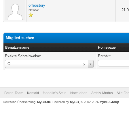
orfeostory
21.0
Newbie
Mitglied suchen
Benutzername
Homepage
Exakte Schreibweise:
Enthält:
Benutzername
O
Foren-Team
Kontakt
friedolin's Seite
Nach oben
Archiv-Modus
Alle Fo
Deutsche Übersetzung:
MyBB.de
, Powered by
MyBB
, © 2002-2026
MyBB Group
.