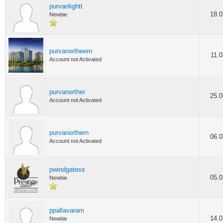
purvanlightt
18.0
Newbie
purvanortheern
11.0
Account not Activated
purvanorther
25.0
Account not Activated
purvanorthern
06.0
Account not Activated
pwindgatess
05.0
Newbie
ppallavaram
14.0
Newbie