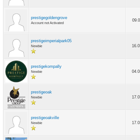
prestigegoldengrove
09.0
Account not Activated
prestigeimperialpark05
16.0
Newbie
prestigekompally
04.0
Newbie
prestigeoak
17.0
Newbie
prestigeoakville
17.0
Newbie