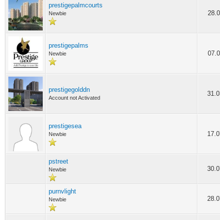
prestigepalmcourts
28.0
Newbie
prestigepalms
07.0
Newbie
prestigegolddn
31.0
Account not Activated
prestigesea
17.0
Newbie
pstreet
30.0
Newbie
purnvlight
28.0
Newbie