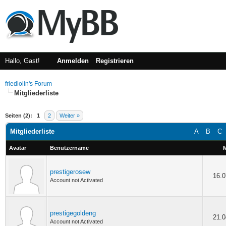
Hallo, Gast!
Anmelden
Registrieren
friedlolin's Forum
Mitgliederliste
Seiten (2):
1
2
Weiter »
Mitgliederliste
A
B
C
Avatar
Benutzername
M
prestigerosew
16.0
Account not Activated
prestigegoldeng
21.0
Account not Activated