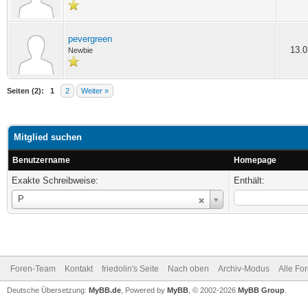
pevergreen
13.0
Newbie
Seiten (2):
1
2
Weiter »
Mitglied suchen
Benutzername
Homepage
Exakte Schreibweise:
Enthält:
Benutzername
P
Foren-Team
Kontakt
friedolin's Seite
Nach oben
Archiv-Modus
Alle Fo
Deutsche Übersetzung:
MyBB.de
, Powered by
MyBB
, © 2002-2026
MyBB Group
.