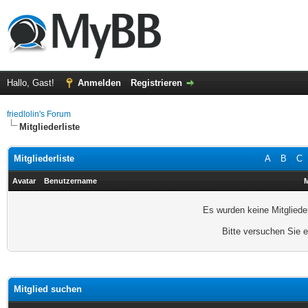
Hallo, Gast!
Anmelden
Registrieren
friedlolin's Forum
Mitgliederliste
Mitgliederliste
A
B
C
Avatar
Benutzername
M
Es wurden keine Mitgliede
Bitte versuchen Sie 
Mitglied suchen