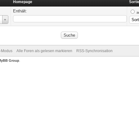
Homepage
Sorti
Enthält:
a
v-Modus
Alle Foren als gelesen markieren
RSS-Synchronisation
MyBB Group
.