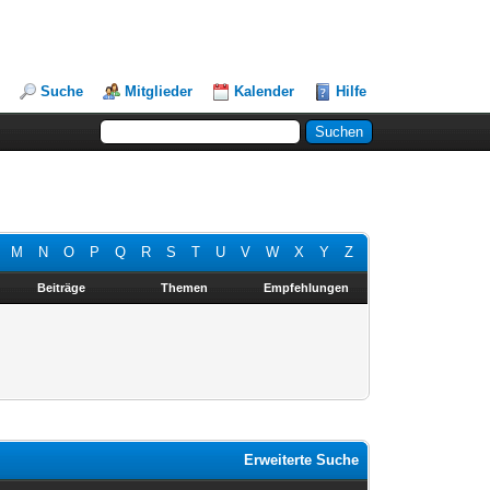
Suche
Mitglieder
Kalender
Hilfe
M
N
O
P
Q
R
S
T
U
V
W
X
Y
Z
Beiträge
Themen
Empfehlungen
Erweiterte Suche