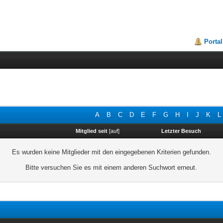
Portal
A
B
C
D
E
F
G
H
I
J
K
L
Mitglied seit
[
auf
]
Letzter Besuch
Es wurden keine Mitglieder mit den eingegebenen Kriterien gefunden.
Bitte versuchen Sie es mit einem anderen Suchwort erneut.