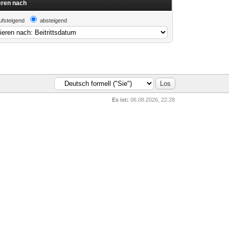
eren nach
ufsteigend
absteigend
Es ist:
06.08.2026, 22:28