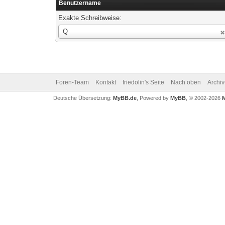
Benutzername
Exakte Schreibweise:
Benutzername
Q
Foren-Team
Kontakt
friedolin's Seite
Nach oben
Archi
Deutsche Übersetzung:
MyBB.de
, Powered by
MyBB
, © 2002-2026