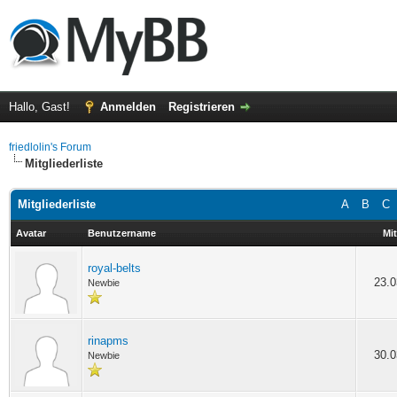
Hallo, Gast!
Anmelden
Registrieren
friedlolin's Forum
Mitgliederliste
Mitgliederliste
A
B
C
Avatar
Benutzername
Mit
royal-belts
23.0
Newbie
rinapms
30.0
Newbie