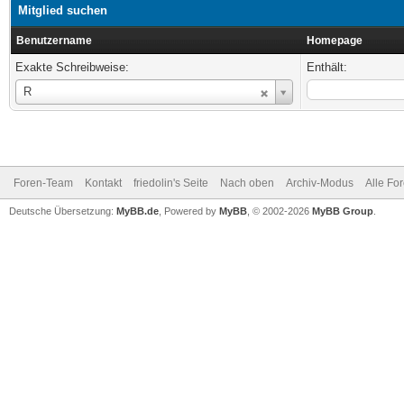
Mitglied suchen
Benutzername
Homepage
Exakte Schreibweise:
Enthält:
Benutzername
R
Foren-Team
Kontakt
friedolin's Seite
Nach oben
Archiv-Modus
Alle Fo
Deutsche Übersetzung:
MyBB.de
, Powered by
MyBB
, © 2002-2026
MyBB Group
.