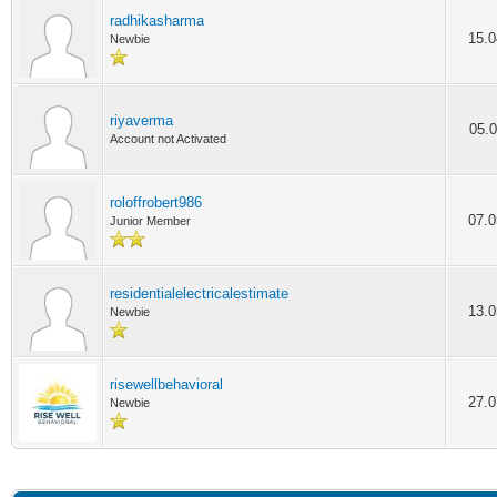
radhikasharma
15.0
Newbie
riyaverma
05.0
Account not Activated
roloffrobert986
07.0
Junior Member
residentialelectricalestimate
13.0
Newbie
risewellbehavioral
27.0
Newbie