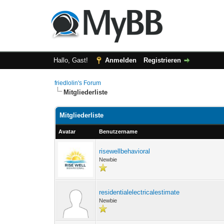
Hallo, Gast!
Anmelden
Registrieren
friedlolin's Forum
Mitgliederliste
Mitgliederliste
Avatar
Benutzername
risewellbehavioral
Newbie
residentialelectricalestimate
Newbie