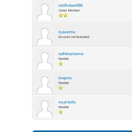
roloffrobert986
Junior Member
riyaverma
Account not Activated
radhikasharma
Newbie
rinapms
Newbie
royal-belts
Newbie