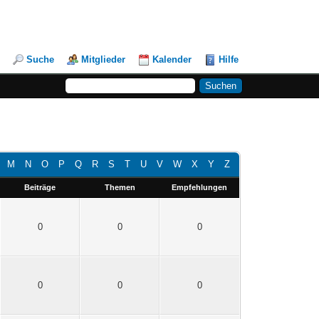
Suche
Mitglieder
Kalender
Hilfe
M
N
O
P
Q
R
S
T
U
V
W
X
Y
Z
Beiträge
Themen
Empfehlungen
0
0
0
0
0
0