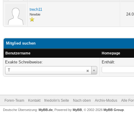
trech11
24.0
Newbie
Mitglied suchen
Benutzername
Homepage
Exakte Schreibweise:
Enthält:
Benutzername
T
Foren-Team
Kontakt
friedolin's Seite
Nach oben
Archiv-Modus
Alle Fo
Deutsche Übersetzung:
MyBB.de
, Powered by
MyBB
, © 2002-2026
MyBB Group
.