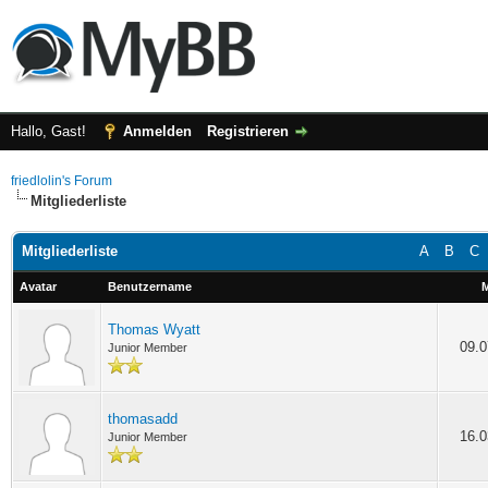
Hallo, Gast!
Anmelden
Registrieren
friedlolin's Forum
Mitgliederliste
Mitgliederliste
A
B
C
Avatar
Benutzername
M
Thomas Wyatt
09.0
Junior Member
thomasadd
16.0
Junior Member