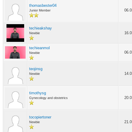
thomasbester04
06.0
Junior Member
techieakshay
16.0
Newbie
techieanmol
06.0
Newbie
teojinsg
14.0
Newbie
timothysg
20.0
Gynecology and obstetrics
tocopiertoner
21.0
Newbie