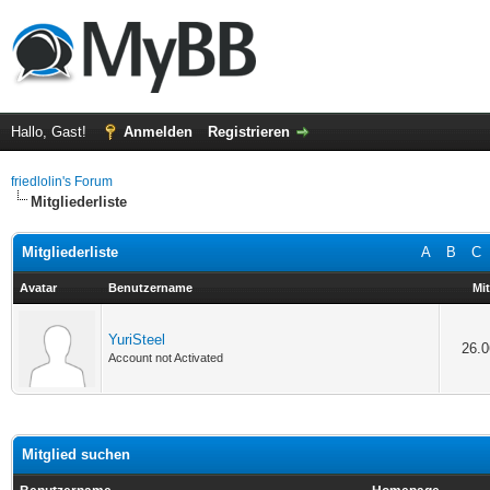
Hallo, Gast!
Anmelden
Registrieren
friedlolin's Forum
Mitgliederliste
Mitgliederliste
A
B
C
Avatar
Benutzername
Mit
YuriSteel
26.0
Account not Activated
Mitglied suchen