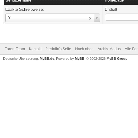
Benutzername
Homepage
Exakte Schreibweise:
Enthält:
Benutzername
Y
Foren-Team
Kontakt
friedolin's Seite
Nach oben
Archiv-Modus
Alle Fo
Deutsche Übersetzung:
MyBB.de
, Powered by
MyBB
, © 2002-2026
MyBB Group
.