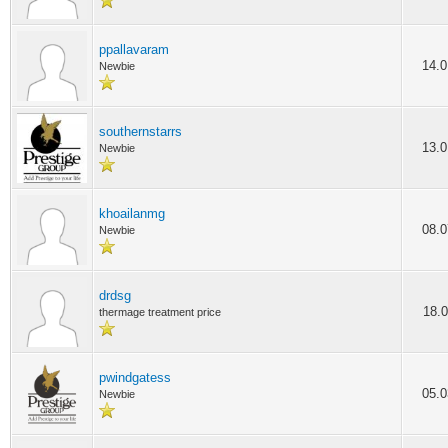
ppallavaram
14.0
Newbie
southernstarrs
13.0
Newbie
khoailanmg
08.0
Newbie
drdsg
18.0
thermage treatment price
pwindgatess
05.0
Newbie