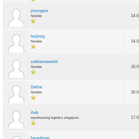
jmsrogers
14.0
Newbie
teojinsg
14.0
Newbie
sobhaoneworld
16.0
Newbie
Define
16.0
Newbie
ihub
17.0
warehousing logistics singapore
faceofman