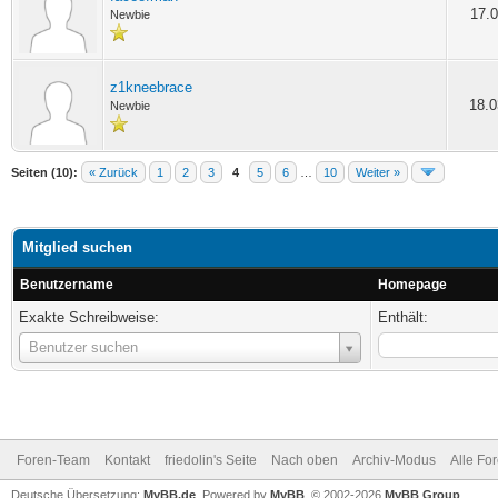
17.0
Newbie
z1kneebrace
18.0
Newbie
Seiten (10):
« Zurück
1
2
3
4
5
6
…
10
Weiter »
Mitglied suchen
Benutzername
Homepage
Exakte Schreibweise:
Enthält:
Benutzername
Benutzer suchen
Foren-Team
Kontakt
friedolin's Seite
Nach oben
Archiv-Modus
Alle Fo
Deutsche Übersetzung:
MyBB.de
, Powered by
MyBB
, © 2002-2026
MyBB Group
.