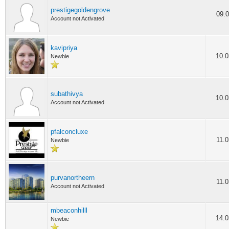
prestigegoldengrove
09.0
Account not Activated
kavipriya
10.0
Newbie
subathivya
10.0
Account not Activated
pfalconcluxe
11.0
Newbie
purvanortheern
11.0
Account not Activated
mbeaconhilll
14.0
Newbie