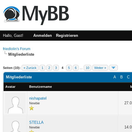
Hallo, Gast!
Anmelden
Registrieren
friedlolin's Forum
Mitgliederliste
Seiten (10):
« Zurück
1
2
3
4
5
6
…
10
Weiter »
Mitgliederliste
A
B
C
Avatar
Benutzername
M
nishapatel
27.0
Newbie
STELLA
14.0
Newbie