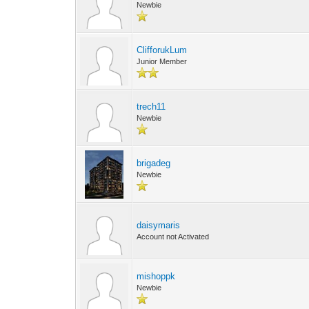
Newbie
ClifforukLum
Junior Member
trech11
Newbie
brigadeg
Newbie
daisymaris
Account not Activated
mishoppk
Newbie