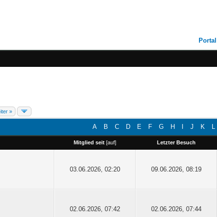
Portal
iter »
A
B
C
D
E
F
G
H
I
J
K
L
Mitglied seit
[
auf
]
Letzter Besuch
03.06.2026, 02:20
09.06.2026, 08:19
02.06.2026, 07:42
02.06.2026, 07:44