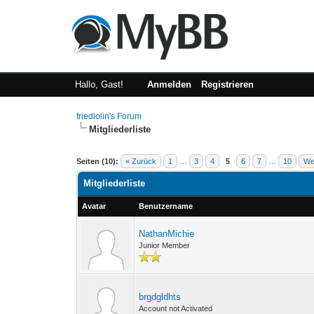
Hallo, Gast!
Anmelden
Registrieren
friedlolin's Forum
Mitgliederliste
Seiten (10):
« Zurück
1
…
3
4
5
6
7
…
10
We
Mitgliederliste
Avatar
Benutzername
NathanMichie
Junior Member
brgdgldhts
Account not Activated