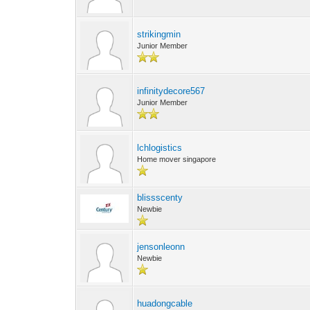
strikingmin
Junior Member
infinitydecore567
Junior Member
lchlogistics
Home mover singapore
blissscenty
Newbie
jensonleonn
Newbie
huadongcable