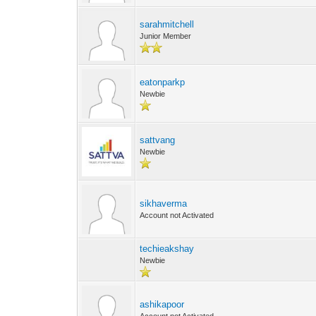
sarahmitchell
Junior Member
eatonparkp
Newbie
sattvang
Newbie
sikhaverma
Account not Activated
techieakshay
Newbie
ashikapoor