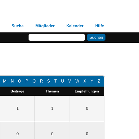
Suche
Mitglieder
Kalender
Hilfe
M
N
O
P
Q
R
S
T
U
V
W
X
Y
Z
Beiträge
Themen
Empfehlungen
1
1
0
0
0
0