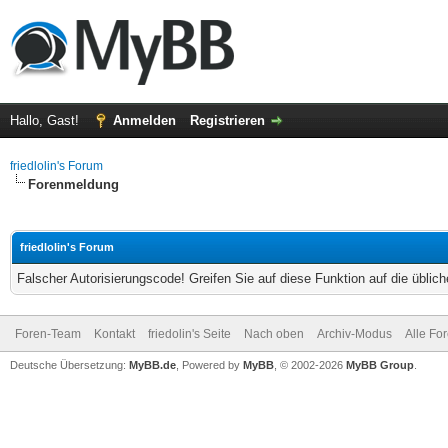
Hallo, Gast!
Anmelden
Registrieren
friedlolin's Forum
Forenmeldung
friedlolin's Forum
Falscher Autorisierungscode! Greifen Sie auf diese Funktion auf die übli
Foren-Team
Kontakt
friedolin's Seite
Nach oben
Archiv-Modus
Alle Fo
Deutsche Übersetzung:
MyBB.de
, Powered by
MyBB
, © 2002-2026
MyBB Group
.