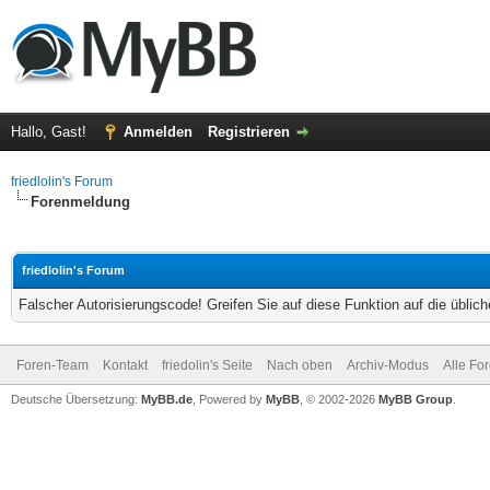
Hallo, Gast!
Anmelden
Registrieren
friedlolin's Forum
Forenmeldung
friedlolin's Forum
Falscher Autorisierungscode! Greifen Sie auf diese Funktion auf die übli
Foren-Team
Kontakt
friedolin's Seite
Nach oben
Archiv-Modus
Alle Fo
Deutsche Übersetzung:
MyBB.de
, Powered by
MyBB
, © 2002-2026
MyBB Group
.