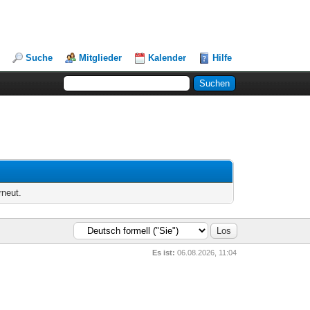
Suche
Mitglieder
Kalender
Hilfe
rneut.
Es ist:
06.08.2026, 11:04