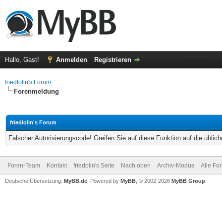
Hallo, Gast!
Anmelden
Registrieren
friedlolin's Forum
Forenmeldung
friedlolin's Forum
Falscher Autorisierungscode! Greifen Sie auf diese Funktion auf die übli
Foren-Team
Kontakt
friedolin's Seite
Nach oben
Archiv-Modus
Alle Fo
Deutsche Übersetzung:
MyBB.de
, Powered by
MyBB
, © 2002-2026
MyBB Group
.