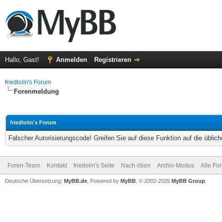
Hallo, Gast!
Anmelden
Registrieren
friedlolin's Forum
Forenmeldung
friedlolin's Forum
Falscher Autorisierungscode! Greifen Sie auf diese Funktion auf die übli
Foren-Team
Kontakt
friedolin's Seite
Nach oben
Archiv-Modus
Alle Fo
Deutsche Übersetzung:
MyBB.de
, Powered by
MyBB
, © 2002-2026
MyBB Group
.