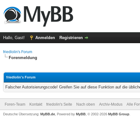
Hallo, Gast!
Anmelden
Registrieren
friedlolin's Forum
Forenmeldung
friedlolin's Forum
Falscher Autorisierungscode! Greifen Sie auf diese Funktion auf die übli
Foren-Team
Kontakt
friedolin's Seite
Nach oben
Archiv-Modus
Alle Fo
Deutsche Übersetzung:
MyBB.de
, Powered by
MyBB
, © 2002-2026
MyBB Group
.