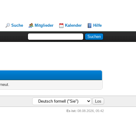
Suche
Mitglieder
Kalender
Hilfe
rneut.
Es ist:
08.08.2026, 05:42