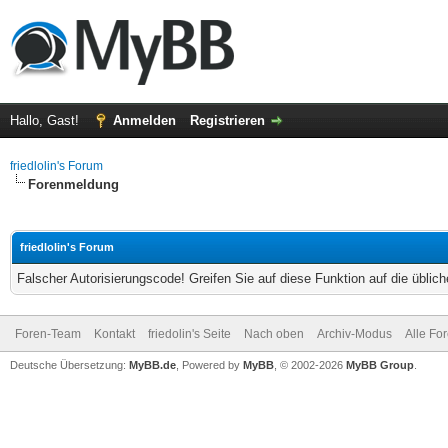
Hallo, Gast!
Anmelden
Registrieren
friedlolin's Forum
Forenmeldung
friedlolin's Forum
Falscher Autorisierungscode! Greifen Sie auf diese Funktion auf die übli
Foren-Team
Kontakt
friedolin's Seite
Nach oben
Archiv-Modus
Alle Fo
Deutsche Übersetzung:
MyBB.de
, Powered by
MyBB
, © 2002-2026
MyBB Group
.