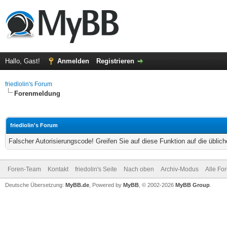
Hallo, Gast!
Anmelden
Registrieren
friedlolin's Forum
Forenmeldung
friedlolin's Forum
Falscher Autorisierungscode! Greifen Sie auf diese Funktion auf die übli
Foren-Team
Kontakt
friedolin's Seite
Nach oben
Archiv-Modus
Alle Fo
Deutsche Übersetzung:
MyBB.de
, Powered by
MyBB
, © 2002-2026
MyBB Group
.