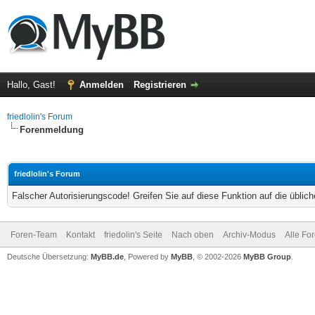
Hallo, Gast!
Anmelden
Registrieren
friedlolin's Forum
Forenmeldung
friedlolin's Forum
Falscher Autorisierungscode! Greifen Sie auf diese Funktion auf die übli
Foren-Team
Kontakt
friedolin's Seite
Nach oben
Archiv-Modus
Alle Fo
Deutsche Übersetzung:
MyBB.de
, Powered by
MyBB
, © 2002-2026
MyBB Group
.