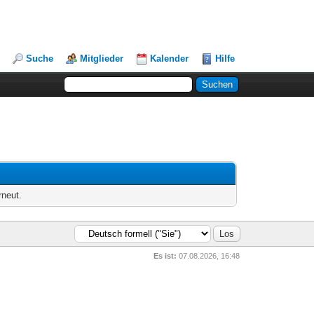
Suche
Mitglieder
Kalender
Hilfe
rneut.
Es ist:
07.08.2026, 16:48