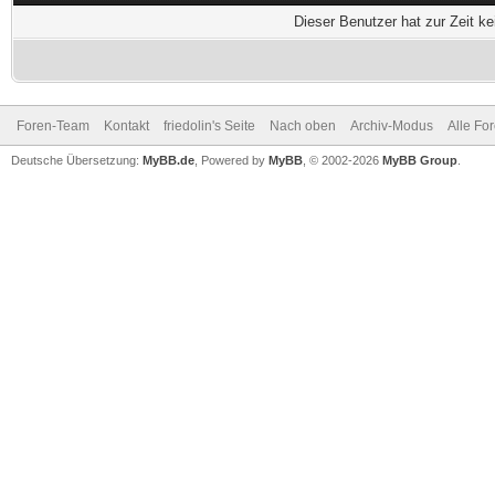
Dieser Benutzer hat zur Zeit k
Foren-Team
Kontakt
friedolin's Seite
Nach oben
Archiv-Modus
Alle Fo
Deutsche Übersetzung:
MyBB.de
, Powered by
MyBB
, © 2002-2026
MyBB Group
.