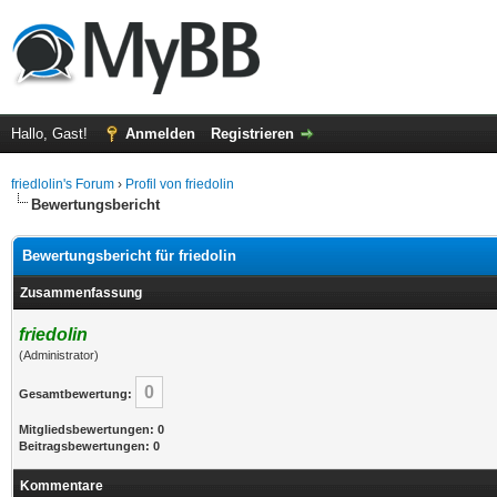
Hallo, Gast!
Anmelden
Registrieren
friedlolin's Forum
›
Profil von friedolin
Bewertungsbericht
Bewertungsbericht für friedolin
Zusammenfassung
friedolin
(Administrator)
0
Gesamtbewertung:
Mitgliedsbewertungen: 0
Beitragsbewertungen: 0
Kommentare