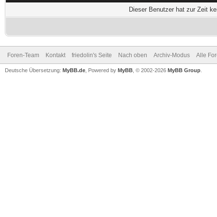
Dieser Benutzer hat zur Zeit k
Foren-Team
Kontakt
friedolin's Seite
Nach oben
Archiv-Modus
Alle Fo
Deutsche Übersetzung:
MyBB.de
, Powered by
MyBB
, © 2002-2026
MyBB Group
.