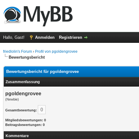
Hallo, Gast!
Anmelden
Registrieren
friedlolin's Forum
›
Profil von pgoldengrovee
Bewertungsbericht
Bewertungsbericht für pgoldengrovee
Zusammenfassung
pgoldengrovee
(Newbie)
0
Gesamtbewertung:
Mitgliedsbewertungen: 0
Beitragsbewertungen: 0
Kommentare